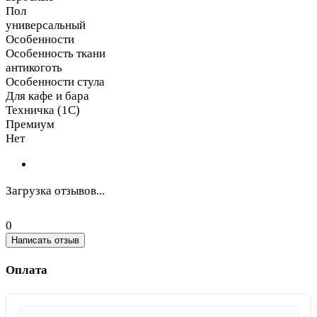
Пол
универсальный
Особенности
Особенность ткани
антикоготь
Особенности стула
Для кафе и бара
Техничка (1С)
Премиум
Нет
Загрузка отзывов...
0
Написать отзыв
Оплата