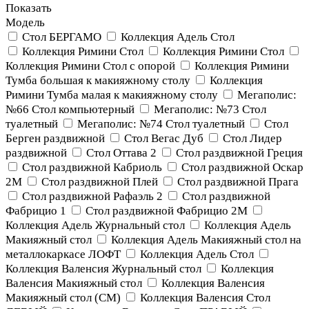
Показать
Модель
Cтол БЕРГАМО
Коллекция Адель Стол
Коллекция Римини Стол
Коллекция Римини Стол
Коллекция Римини Стол с опорой
Коллекция Римини
Тумба большая к макияжному столу
Коллекция
Римини Тумба малая к макияжному столу
Мегаполис:
№66 Стол компьютерный
Мегаполис: №73 Стол
туалетный
Мегаполис: №74 Стол туалетный
Стол
Берген раздвижной
Стол Вегас Дуб
Стол Лидер
раздвижной
Стол Оттава 2
Стол раздвижной Греция
Стол раздвижной Кабриоль
Стол раздвижной Оскар
2М
Стол раздвижной Плей
Стол раздвижной Прага
Стол раздвижной Рафаэль 2
Стол раздвижной
Фабрицио 1
Стол раздвижной Фабрицио 2М
Коллекция Адель Журнальный стол
Коллекция Адель
Макияжный стол
Коллекция Адель Макияжный стол на
металлокаркасе ЛОФТ
Коллекция Адель Стол
Коллекция Валенсия Журнальный стол
Коллекция
Валенсия Макияжный стол
Коллекция Валенсия
Макияжный стол (СМ)
Коллекция Валенсия Стол