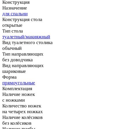
Конструкция
Назначение
для спальни
Конструкция стола
открытые
Тип стола
туалетный/макияжный
Вид туалетного столика
обычный
Тип направляющих
без доводчика
Вид направляющих
шариковые
Форма
прямоугольные
Комплектация
Наличие ножек
с ножками
Количество ножек
на четырех ножках
Наличие колёсиков
без колёсиков
Наличие тумбы