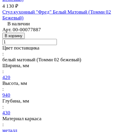
4 130 ₽
Стул кухонный "Фред" Белый Матовый (Томми 02
Бежевый)
В наличии
Арт.
00-00077887
В корзину
Цвет поставщика
:
белый матовый (Томми 02 бежевый)
Ширина, мм
:
420
Высота, мм
:
940
Глубина, мм
:
430
Материал каркаса
:
металл