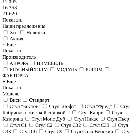
11 095
16 358
21 620
Показать
Наши предложения
Хит
Новинка
Акция
+ Еще
Показать
Производитель
АВРОРА
ВВМЕБЕЛЬ
КРАСНЫЙХОЛМ
МОДУЛЬ
РИРОМ
ФАКТОР2А
+ Еще
Показать
Модель
Виси
Стандарт
Стул "Бостон"
Стул "Лофт"
Стул "Фред"
Стул
Кабриоль с жесткой спинкой-2
Стул Капри
Стул
Катарина
Стул Моне Дуб
Стул Никас
Стул Пьер
Стул С1
Стул С2
Стул С32
Стул С33
Стул
С33
Стул С6
Стул С9
Стул Соло Венский
Стул