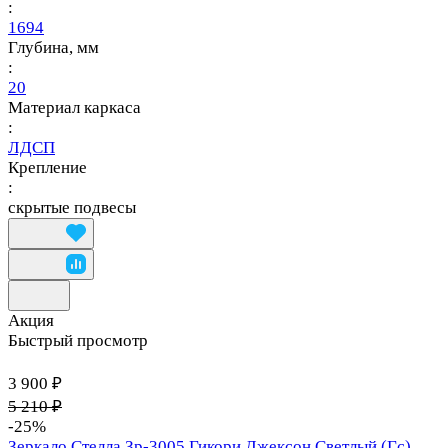
:
1694
Глубина, мм
:
20
Материал каркаса
:
ЛДСП
Крепление
:
скрытые подвесы
Акция
Быстрый просмотр
3 900 ₽
5 210 ₽
-25%
Зеркало Стелла Зр-3005 Гикори Джексон Светлый (Гс)