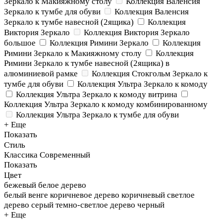
Зеркало к Макияжному столу
Коллекция Валенсия
Зеркало к тумбе для обуви
Коллекция Валенсия
Зеркало к тумбе навесной (2ящика)
Коллекция
Виктория Зеркало
Коллекция Виктория Зеркало
большое
Коллекция Римини Зеркало
Коллекция
Римини Зеркало к Макияжному столу
Коллекция
Римини Зеркало к тумбе навесной (2ящика) в
алюминиевой рамке
Коллекция Стокгольм Зеркало к
тумбе для обуви
Коллекция Ультра Зеркало к комоду
Коллекция Ультра Зеркало к комоду витрина
Коллекция Ультра Зеркало к комоду комбинированному
Коллекция Ультра Зеркало к тумбе для обуви
+ Еще
Показать
Стиль
Классика
Современный
Показать
Цвет
бежевый
белое дерево
белый
венге
коричневое дерево
коричневый
светлое
дерево
серый
темно-светлое дерево
черный
+ Еще