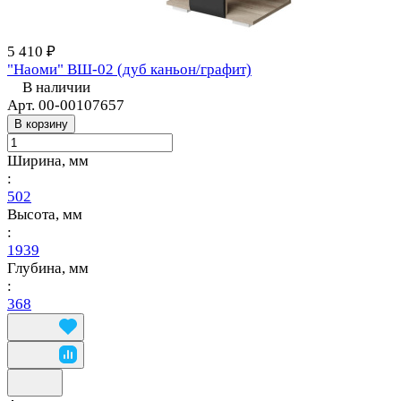
5 410 ₽
"Наоми" ВШ-02 (дуб каньон/графит)
В наличии
Арт.
00-00107657
В корзину
Ширина, мм
:
502
Высота, мм
:
1939
Глубина, мм
:
368