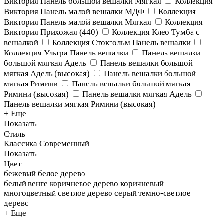
Виктория Панель большой вешалки Мягкая
Коллекция
Виктория Панель малой вешалки МДФ
Коллекция
Виктория Панель малой вешалки Мягкая
Коллекция
Виктория Прихожая (440)
Коллекция Клео Тумба с
вешалкой
Коллекция Стокгольм Панель вешалки
Коллекция Ультра Панель вешалки
Панель вешалки
большой мягкая Адель
Панель вешалки большой
мягкая Адель (высокая)
Панель вешалки большой
мягкая Римини
Панель вешалки большой мягкая
Римини (высокая)
Панель вешалки мягкая Адель
Панель вешалки мягкая Римини (высокая)
+ Еще
Показать
Стиль
Классика
Современный
Показать
Цвет
бежевый
белое дерево
белый
венге
коричневое дерево
коричневый
многоцветный
светлое дерево
серый
темно-светлое
дерево
+ Еще