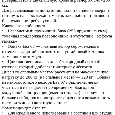
превращается в двуспальную кровать размером 140×200
см.
Для раскладывания достаточно поднять сиденье вверх и
потянуть на себя, механизм «тик-так» работает плавно и
бесшумно, не требуя усилий.
Ключевые особенности:
• Независимый пружинный блок (256 пружин на кв.м) —
точечная поддержка позвоночника и отсутствие «эффекта
гамака»
• Обивка Ева 07 — плотный велюр серо-бежевого
оттенка с защитой «антикоготь», устойчивый к когтям
домашних питомцев
• Цвет лиственница серая — благородный светлый
оттенок, который добавляет интерьеру лёгкости
Диван со спальным местом рассчитан на максимальную
нагрузку до 200 кг (на спальное место — 120 кг). Обивка
из износостойкого велюра Ева 07 практична, легко
чистится и не выцветает со временем. Благодаря
модульной конструкции (вместо столика) вы получаете
больше свободного пространства для ног и возможность
поставить диван вплотную к стене.
Кому подойдёт Атлант:
• Для ежедневного использования в гостиной или студии