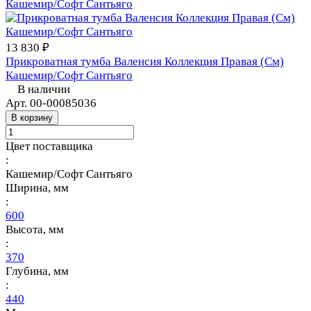
13 830 ₽
Прикроватная тумба Валенсия Коллекция Правая (См)
Кашемир/Софт Сантьяго
В наличии
Арт.
00-00085036
В корзину
Цвет поставщика
:
Кашемир/Софт Сантьяго
Ширина, мм
:
600
Высота, мм
:
370
Глубина, мм
:
440