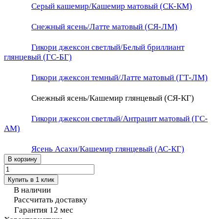
Серый кашемир/Кашемир матовый (СК-КМ)
Снежный ясень/Латте матовый (СЯ-ЛМ)
Гикори джексон светлый/Белый бриллиант
глянцевый (ГС-БГ)
Гикори джексон темный/Латте матовый (ГТ-ЛМ)
Снежный ясень/Кашемир глянцевый (СЯ-КГ)
Гикори джексон светлый/Антрацит матовый (ГС-
АМ)
Ясень Асахи/Кашемир глянцевый (АС-КГ)
В корзину
Купить в 1 клик
В наличии
Рассчитать доставку
Гарантия 12 мес