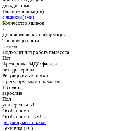
двухдверный
Наличие ящика(ов)
с ящиком(ами)
Количество ящиков
2
Дополнительная информация
Тип поверхности
гладкая
Подходит для робота пылесоса
Нет
Фрезеровка МДФ фасада
без фрезеровки
Регулируемые ножки
с регулируемыми ножками
Возраст
взрослые
Пол
универсальный
Особенности
Особенности тумбы
регулирумые ножки
Техничка (1С)