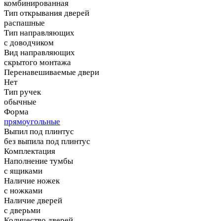
комбинированная
Тип открывания дверей
распашные
Тип направляющих
с доводчиком
Вид направляющих
скрытого монтажа
Перенавешиваемые двери
Нет
Тип ручек
обычные
Форма
прямоугольные
Выпил под плинтус
без выпила под плинтус
Комплектация
Наполнение тумбы
с ящиками
Наличие ножек
с ножками
Наличие дверей
с дверьми
Количество дверей