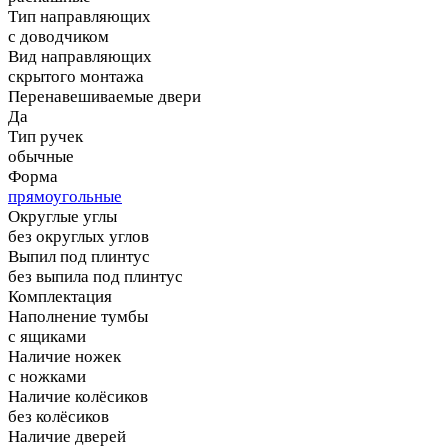
Тип направляющих
с доводчиком
Вид направляющих
скрытого монтажа
Перенавешиваемые двери
Да
Тип ручек
обычные
Форма
прямоугольные
Округлые углы
без округлых углов
Выпил под плинтус
без выпила под плинтус
Комплектация
Наполнение тумбы
с ящиками
Наличие ножек
с ножками
Наличие колёсиков
без колёсиков
Наличие дверей