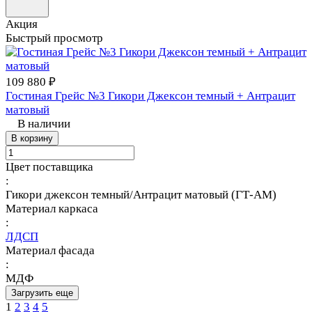
Акция
Быстрый просмотр
109 880 ₽
Гостиная Грейс №3 Гикори Джексон темный + Антрацит
матовый
В наличии
В корзину
Цвет поставщика
:
Гикори джексон темный/Антрацит матовый (ГТ-АМ)
Материал каркаса
:
ЛДСП
Материал фасада
:
МДФ
Загрузить еще
1
2
3
4
5