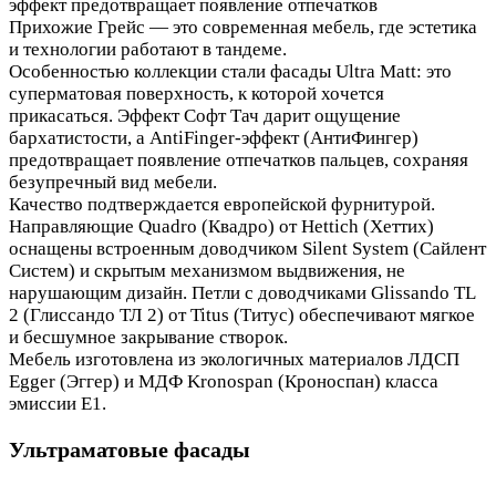
эффект предотвращает появление отпечатков
Прихожие Грейс — это современная мебель, где эстетика
и технологии работают в тандеме.
Особенностью коллекции стали фасады Ultra Matt: это
суперматовая поверхность, к которой хочется
прикасаться. Эффект Софт Тач дарит ощущение
бархатистости, а AntiFinger-эффект (АнтиФингер)
предотвращает появление отпечатков пальцев, сохраняя
безупречный вид мебели.
Качество подтверждается европейской фурнитурой.
Направляющие Quadro (Квадро) от Hettich (Хеттих)
оснащены встроенным доводчиком Silent System (Сайлент
Систем) и скрытым механизмом выдвижения, не
нарушающим дизайн. Петли с доводчиками Glissando TL
2 (Глиссандо ТЛ 2) от Titus (Титус) обеспечивают мягкое
и бесшумное закрывание створок.
Мебель изготовлена из экологичных материалов ЛДСП
Egger (Эггер) и МДФ Kronospan (Кроноспан) класса
эмиссии Е1.
Ультраматовые фасады