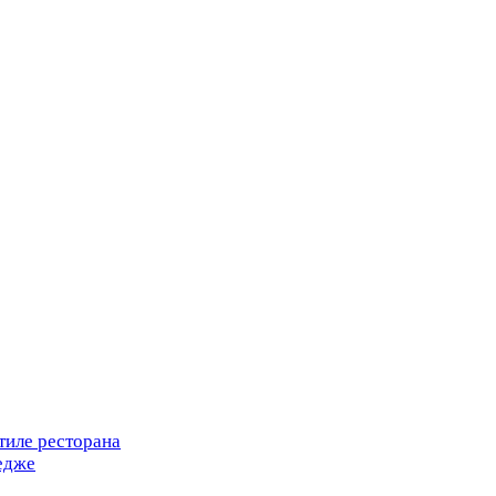
тиле ресторана
едже