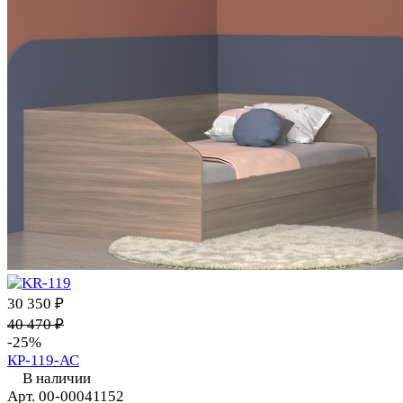
30 350 ₽
40 470 ₽
-25%
КР-119-АС
В наличии
Арт.
00-00041152