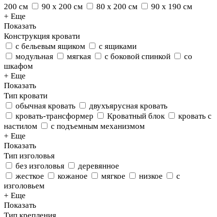
200 см
90 х 200 см
80 х 200 см
90 х 190 см
+ Еще
Показать
Конструкция кровати
с бельевым ящиком
с ящиками
модульная
мягкая
с боковой спинкой
со
шкафом
+ Еще
Показать
Тип кровати
обычная кровать
двухъярусная кровать
кровать-трансформер
Кроватный блок
кровать с
настилом
с подъемным механизмом
+ Еще
Показать
Тип изголовья
без изголовья
деревянное
жесткое
кожаное
мягкое
низкое
с
изголовьем
+ Еще
Показать
Тип крепления