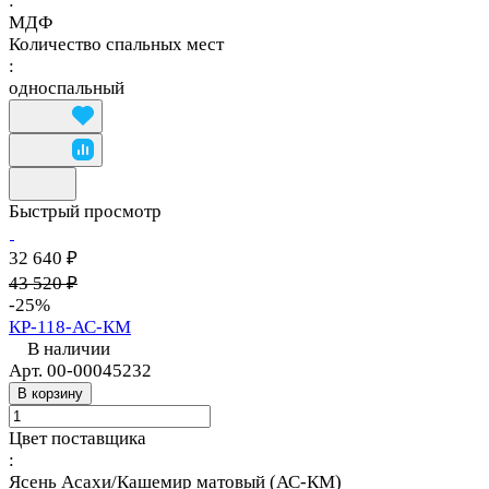
:
МДФ
Количество спальных мест
:
односпальный
Быстрый просмотр
32 640 ₽
43 520 ₽
-25%
КР-118-АС-КМ
В наличии
Арт.
00-00045232
В корзину
Цвет поставщика
:
Ясень Асахи/Кашемир матовый (АС-КМ)