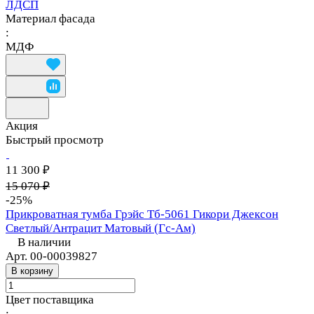
ЛДСП
Материал фасада
:
МДФ
Акция
Быстрый просмотр
11 300 ₽
15 070 ₽
-25%
Прикроватная тумба Грэйс Тб-5061 Гикори Джексон
Светлый/Антрацит Матовый (Гс-Ам)
В наличии
Арт.
00-00039827
В корзину
Цвет поставщика
: