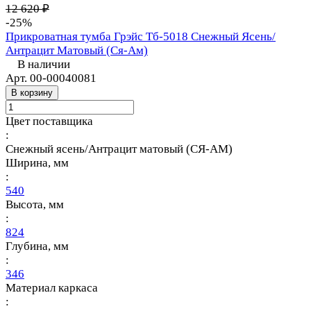
12 620 ₽
-25%
Прикроватная тумба Грэйс Тб-5018 Снежный Ясень/
Антрацит Матовый (Ся-Ам)
В наличии
Арт.
00-00040081
В корзину
Цвет поставщика
:
Снежный ясень/Антрацит матовый (СЯ-АМ)
Ширина, мм
:
540
Высота, мм
:
824
Глубина, мм
:
346
Материал каркаса
: