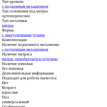
Тип кровати
с подъемным механизмом
Тип основания под матрас
ортопедическое
Тип изголовья
мягкое
Форма
с закругленными углами
Комплектация
Наличие подъемного механизма
с подъемным механизмом
Наличие матраса
матрас приобретается отдельно
Наличие изножья
без изножья
Дополнительная информация
Подходит для робота пылесоса
Нет
Возраст
взрослые
Пол
универсальный
Особенности