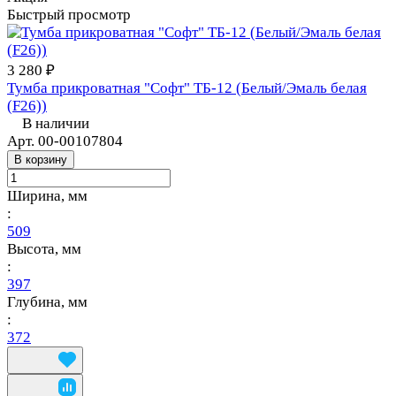
Быстрый просмотр
3 280 ₽
Тумба прикроватная "Софт" ТБ-12 (Белый/Эмаль белая
(F26))
В наличии
Арт.
00-00107804
В корзину
Ширина, мм
:
509
Высота, мм
:
397
Глубина, мм
:
372