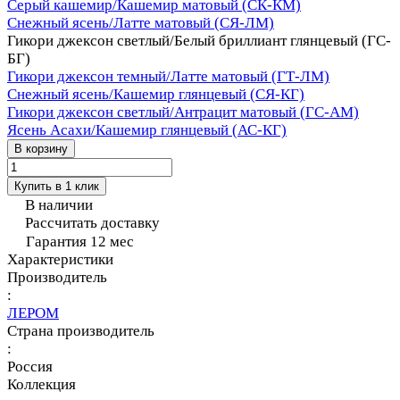
Серый кашемир/Кашемир матовый (СК-КМ)
Снежный ясень/Латте матовый (СЯ-ЛМ)
Гикори джексон светлый/Белый бриллиант глянцевый (ГС-
БГ)
Гикори джексон темный/Латте матовый (ГТ-ЛМ)
Снежный ясень/Кашемир глянцевый (СЯ-КГ)
Гикори джексон светлый/Антрацит матовый (ГС-АМ)
Ясень Асахи/Кашемир глянцевый (АС-КГ)
В корзину
Купить в 1 клик
В наличии
Рассчитать доставку
Гарантия 12 мес
Характеристики
Производитель
:
ЛЕРОМ
Страна производитель
:
Россия
Коллекция