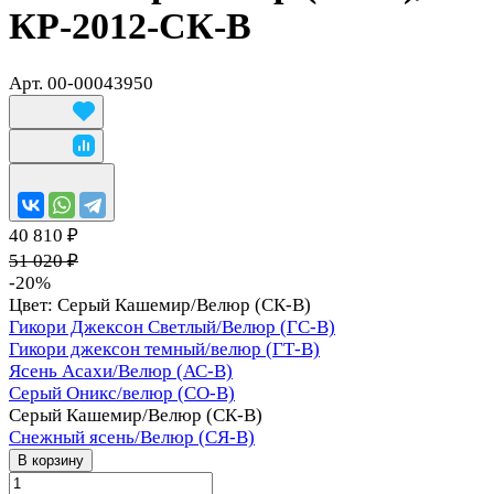
КР-2012-СК-В
Арт.
00-00043950
40 810 ₽
51 020 ₽
-20%
Цвет:
Серый Кашемир/Велюр (СК-В)
Гикори Джексон Светлый/Велюр (ГС-В)
Гикори джексон темный/велюр (ГТ-В)
Ясень Асахи/Велюр (АС-В)
Серый Оникс/велюр (СО-В)
Серый Кашемир/Велюр (СК-В)
Снежный ясень/Велюр (СЯ-В)
В корзину