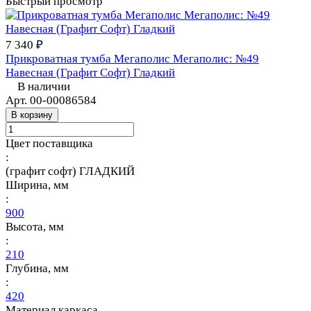
Быстрый просмотр
7 340 ₽
Прикроватная тумба Мегаполис Мегаполис: №49
Навесная (Графит Софт) Гладкий
В наличии
Арт.
00-00086584
В корзину
Цвет поставщика
:
(графит софт) ГЛАДКИЙ
Ширина, мм
:
900
Высота, мм
:
210
Глубина, мм
:
420
Материал каркаса