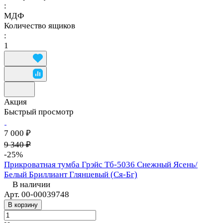
:
МДФ
Количество ящиков
:
1
Акция
Быстрый просмотр
7 000 ₽
9 340 ₽
-25%
Прикроватная тумба Грэйс Тб-5036 Снежный Ясень/
Белый Бриллиант Глянцевый (Ся-Бг)
В наличии
Арт.
00-00039748
В корзину