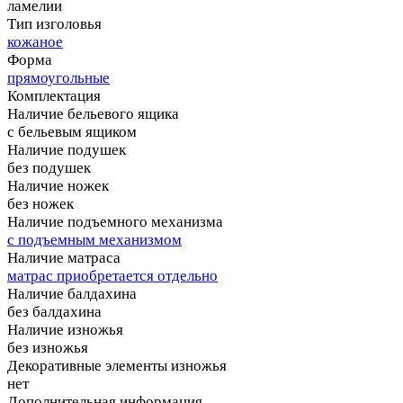
ламелии
Тип изголовья
кожаное
Форма
прямоугольные
Комплектация
Наличие бельевого ящика
с бельевым ящиком
Наличие подушек
без подушек
Наличие ножек
без ножек
Наличие подъемного механизма
с подъемным механизмом
Наличие матраса
матрас приобретается отдельно
Наличие балдахина
без балдахина
Наличие изножья
без изножья
Декоративные элементы изножья
нет
Дополнительная информация