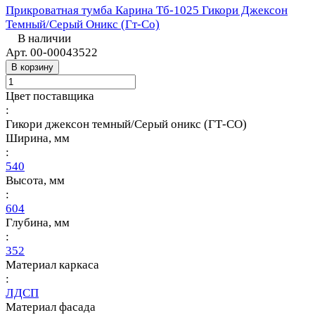
Прикроватная тумба Карина Тб-1025 Гикори Джексон
Темный/Серый Оникс (Гт-Со)
В наличии
Арт.
00-00043522
В корзину
Цвет поставщика
:
Гикори джексон темный/Серый оникс (ГТ-СО)
Ширина, мм
:
540
Высота, мм
:
604
Глубина, мм
:
352
Материал каркаса
:
ЛДСП
Материал фасада