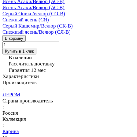
Ясень Асахи/Велюр (АС-В)
Ясень Асахи/Велюр (АС-В)
Серый Оникс/велюр (СО-В)
Снежный ясень (СЯ)
Серый Кашемир/Велюр (СК-В)
Снежный ясень/Велюр (СЯ-В)
В корзину
Купить в 1 клик
В наличии
Рассчитать доставку
Гарантия 12 мес
Характеристики
Производитель
:
ЛЕРОМ
Страна производитель
:
Россия
Коллекция
:
Карина