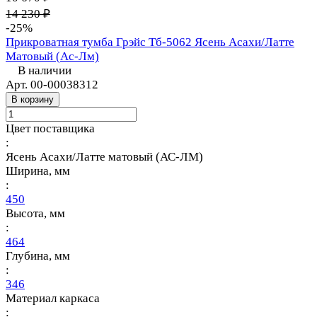
14 230 ₽
-25%
Прикроватная тумба Грэйс Тб-5062 Ясень Асахи/Латте
Матовый (Ас-Лм)
В наличии
Арт.
00-00038312
В корзину
Цвет поставщика
:
Ясень Асахи/Латте матовый (АС-ЛМ)
Ширина, мм
:
450
Высота, мм
:
464
Глубина, мм
:
346
Материал каркаса
: