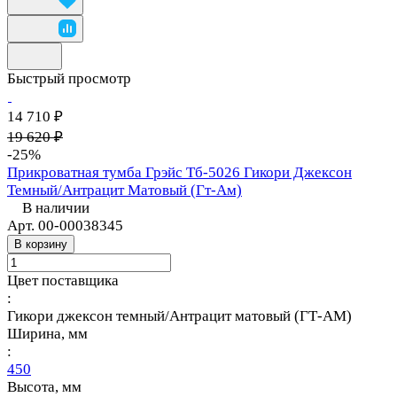
Быстрый просмотр
14 710 ₽
19 620 ₽
-25%
Прикроватная тумба Грэйс Тб-5026 Гикори Джексон
Темный/Антрацит Матовый (Гт-Ам)
В наличии
Арт.
00-00038345
В корзину
Цвет поставщика
:
Гикори джексон темный/Антрацит матовый (ГТ-АМ)
Ширина, мм
:
450
Высота, мм