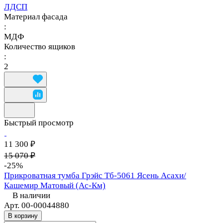
ЛДСП
Материал фасада
:
МДФ
Количество ящиков
:
2
Быстрый просмотр
11 300 ₽
15 070 ₽
-25%
Прикроватная тумба Грэйс Тб-5061 Ясень Асахи/
Кашемир Матовый (Ас-Км)
В наличии
Арт.
00-00044880
В корзину