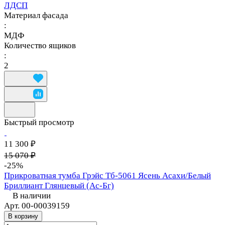
ЛДСП
Материал фасада
:
МДФ
Количество ящиков
:
2
Быстрый просмотр
11 300 ₽
15 070 ₽
-25%
Прикроватная тумба Грэйс Тб-5061 Ясень Асахи/Белый
Бриллиант Глянцевый (Ас-Бг)
В наличии
Арт.
00-00039159
В корзину