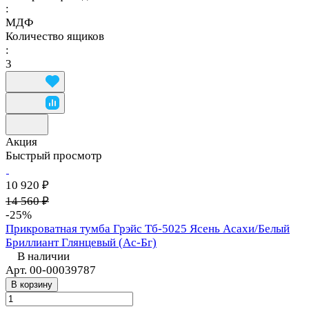
:
МДФ
Количество ящиков
:
3
Акция
Быстрый просмотр
10 920 ₽
14 560 ₽
-25%
Прикроватная тумба Грэйс Тб-5025 Ясень Асахи/Белый
Бриллиант Глянцевый (Ас-Бг)
В наличии
Арт.
00-00039787
В корзину