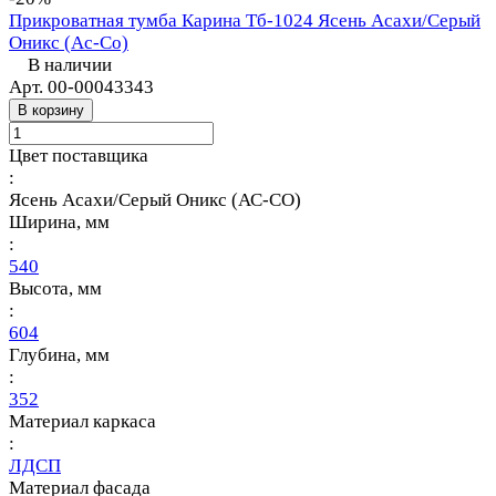
Прикроватная тумба Карина Тб-1024 Ясень Асахи/Серый
Оникс (Ас-Со)
В наличии
Арт.
00-00043343
В корзину
Цвет поставщика
:
Ясень Асахи/Серый Оникс (АС-СО)
Ширина, мм
:
540
Высота, мм
:
604
Глубина, мм
:
352
Материал каркаса
:
ЛДСП
Материал фасада