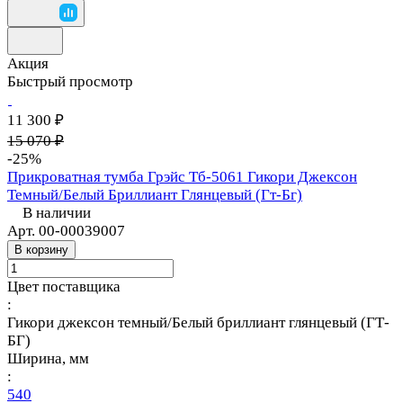
Акция
Быстрый просмотр
11 300 ₽
15 070 ₽
-25%
Прикроватная тумба Грэйс Тб-5061 Гикори Джексон
Темный/Белый Бриллиант Глянцевый (Гт-Бг)
В наличии
Арт.
00-00039007
В корзину
Цвет поставщика
:
Гикори джексон темный/Белый бриллиант глянцевый (ГТ-
БГ)
Ширина, мм
:
540