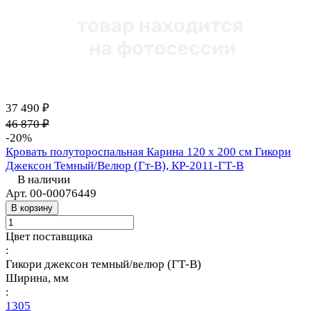
37 490 ₽
46 870 ₽
-20%
Кровать полутороспальная Карина 120 х 200 см Гикори
Джексон Темный/Велюр (Гт-В), КР-2011-ГТ-В
В наличии
Арт.
00-00076449
В корзину
Цвет поставщика
:
Гикори джексон темный/велюр (ГТ-В)
Ширина, мм
:
1305