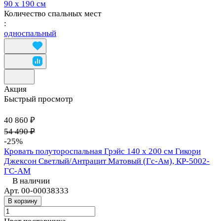
90 х 190 см
Количество спальных мест
:
односпальный
Акция
Быстрый просмотр
40 860 ₽
54 490 ₽
-25%
Кровать полутороспальная Грэйс 140 х 200 см Гикори
Джексон Светлый/Антрацит Матовый (Гс-Ам), КР-5002-
ГС-АМ
В наличии
Арт.
00-00038333
В корзину