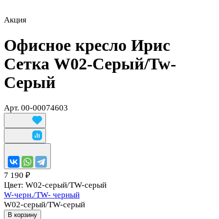
Акция
Офисное кресло Ирис
Сетка W02-Серый/Tw-
Серый
Арт.
00-00074603
7 190 ₽
Цвет:
W02-серый/TW-серый
W-черн./TW- черный
W02-серый/TW-серый
В корзину