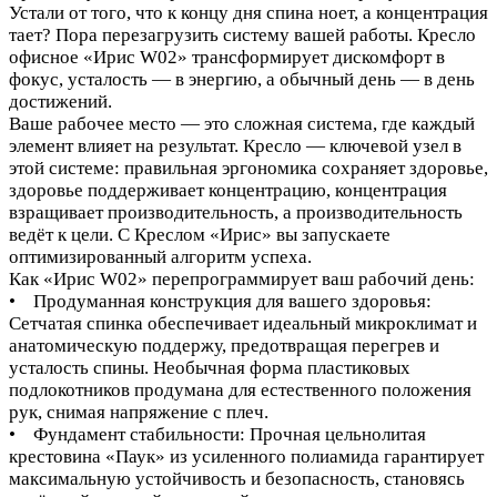
Устали от того, что к концу дня спина ноет, а концентрация
тает? Пора перезагрузить систему вашей работы. Кресло
офисное «Ирис W02» трансформирует дискомфорт в
фокус, усталость — в энергию, а обычный день — в день
достижений.
Ваше рабочее место — это сложная система, где каждый
элемент влияет на результат. Кресло — ключевой узел в
этой системе: правильная эргономика сохраняет здоровье,
здоровье поддерживает концентрацию, концентрация
взращивает производительность, а производительность
ведёт к цели. С Креслом «Ирис» вы запускаете
оптимизированный алгоритм успеха.
Как «Ирис W02» перепрограммирует ваш рабочий день:
• Продуманная конструкция для вашего здоровья:
Сетчатая спинка обеспечивает идеальный микроклимат и
анатомическую поддержу, предотвращая перегрев и
усталость спины. Необычная форма пластиковых
подлокотников продумана для естественного положения
рук, снимая напряжение с плеч.
• Фундамент стабильности: Прочная цельнолитая
крестовина «Паук» из усиленного полиамида гарантирует
максимальную устойчивость и безопасность, становясь