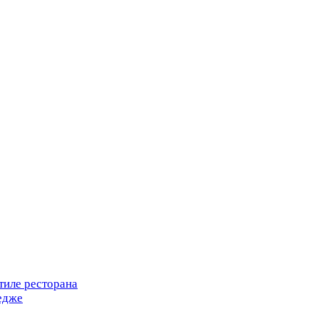
тиле ресторана
едже