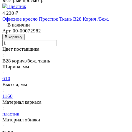
Быстрый просмотр
4 230 ₽
Офисное кресло Престиж Ткань В28 Корич./Беж.
В наличии
Арт.
00-00072982
В корзину
Цвет поставщика
:
В28 корич./беж. ткань
Ширина, мм
:
610
Высота, мм
:
1160
Материал каркаса
:
пластик
Материал обивки
:
ткань