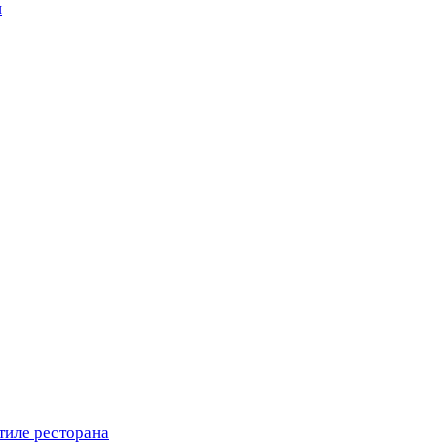
н
тиле ресторана