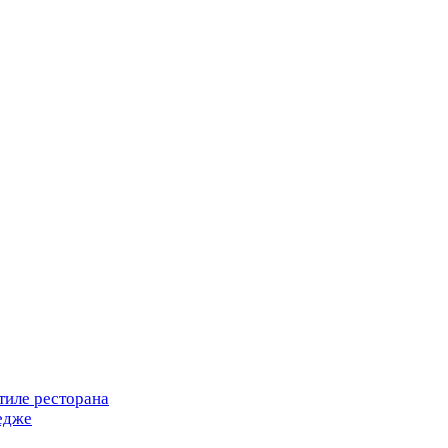
тиле ресторана
едже