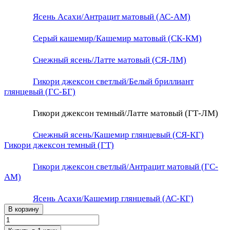
Ясень Асахи/Антрацит матовый (АС-АМ)
Серый кашемир/Кашемир матовый (СК-КМ)
Снежный ясень/Латте матовый (СЯ-ЛМ)
Гикори джексон светлый/Белый бриллиант
глянцевый (ГС-БГ)
Гикори джексон темный/Латте матовый (ГТ-ЛМ)
Снежный ясень/Кашемир глянцевый (СЯ-КГ)
Гикори джексон темный (ГТ)
Гикори джексон светлый/Антрацит матовый (ГС-
АМ)
Ясень Асахи/Кашемир глянцевый (АС-КГ)
В корзину