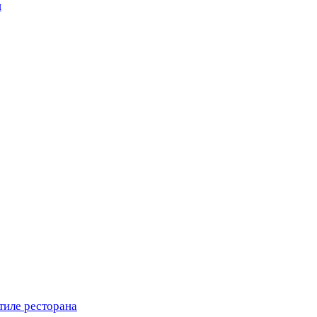
н
тиле ресторана