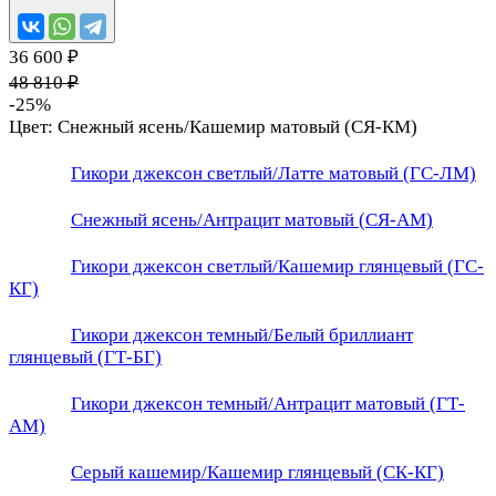
36 600 ₽
48 810 ₽
-25%
Цвет:
Снежный ясень/Кашемир матовый (СЯ-КМ)
Гикори джексон светлый/Латте матовый (ГС-ЛМ)
Снежный ясень/Антрацит матовый (СЯ-АМ)
Гикори джексон светлый/Кашемир глянцевый (ГС-
КГ)
Гикори джексон темный/Белый бриллиант
глянцевый (ГТ-БГ)
Гикори джексон темный/Антрацит матовый (ГТ-
АМ)
Серый кашемир/Кашемир глянцевый (СК-КГ)