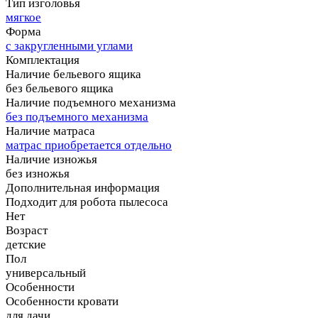
Тип изголовья
мягкое
Форма
с закругленными углами
Комплектация
Наличие бельевого ящика
без бельевого ящика
Наличие подъемного механизма
без подъемного механизма
Наличие матраса
матрас приобретается отдельно
Наличие изножья
без изножья
Дополнительная информация
Подходит для робота пылесоса
Нет
Возраст
детские
Пол
универсальный
Особенности
Особенности кровати
для дачи