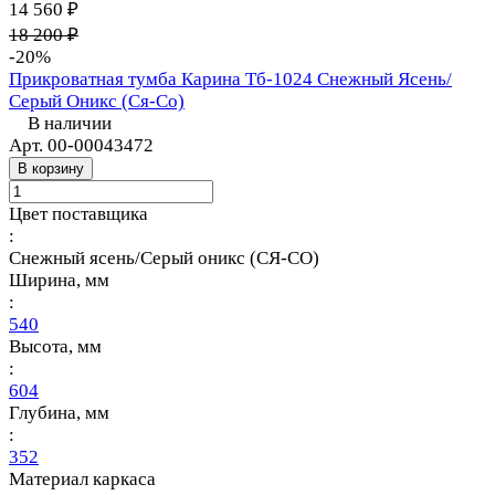
14 560 ₽
18 200 ₽
-20%
Прикроватная тумба Карина Тб-1024 Снежный Ясень/
Серый Оникс (Ся-Со)
В наличии
Арт.
00-00043472
В корзину
Цвет поставщика
:
Снежный ясень/Серый оникс (СЯ-СО)
Ширина, мм
:
540
Высота, мм
:
604
Глубина, мм
:
352
Материал каркаса