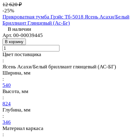
12 620 ₽
-25%
Прикроватная тумба Грэйс Тб-5018 Ясень Асахи/Белый
Бриллиант Глянцевый (Ас-Бг)
В наличии
Арт.
00-00039445
В корзину
Цвет поставщика
:
Ясень Асахи/Белый бриллиант глянцевый (АС-БГ)
Ширина, мм
:
540
Высота, мм
:
824
Глубина, мм
:
346
Материал каркаса
: