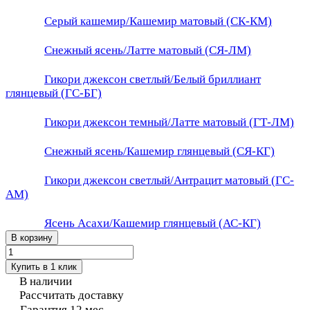
Серый кашемир/Кашемир матовый (СК-КМ)
Снежный ясень/Латте матовый (СЯ-ЛМ)
Гикори джексон светлый/Белый бриллиант
глянцевый (ГС-БГ)
Гикори джексон темный/Латте матовый (ГТ-ЛМ)
Снежный ясень/Кашемир глянцевый (СЯ-КГ)
Гикори джексон светлый/Антрацит матовый (ГС-
АМ)
Ясень Асахи/Кашемир глянцевый (АС-КГ)
В корзину
Купить в 1 клик
В наличии
Рассчитать доставку
Гарантия 12 мес