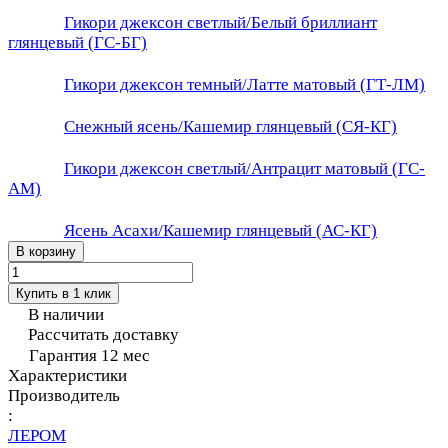
Гикори джексон светлый/Белый бриллиант
глянцевый (ГС-БГ)
Гикори джексон темный/Латте матовый (ГТ-ЛМ)
Снежный ясень/Кашемир глянцевый (СЯ-КГ)
Гикори джексон светлый/Антрацит матовый (ГС-
АМ)
Ясень Асахи/Кашемир глянцевый (АС-КГ)
В корзину
Купить в 1 клик
В наличии
Рассчитать доставку
Гарантия 12 мес
Характеристики
Производитель
:
ЛЕРОМ