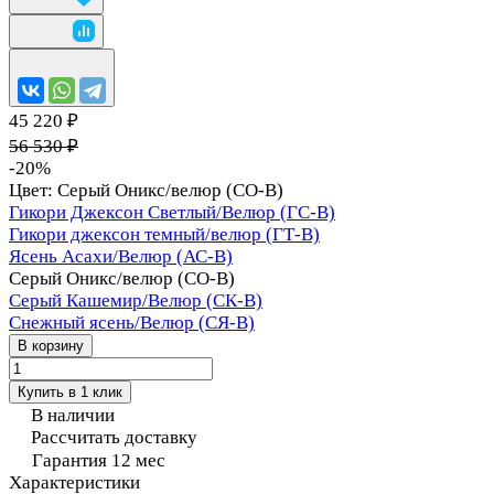
45 220 ₽
56 530 ₽
-20%
Цвет:
Серый Оникс/велюр (СО-В)
Гикори Джексон Светлый/Велюр (ГС-В)
Гикори джексон темный/велюр (ГТ-В)
Ясень Асахи/Велюр (АС-В)
Серый Оникс/велюр (СО-В)
Серый Кашемир/Велюр (СК-В)
Снежный ясень/Велюр (СЯ-В)
В корзину
Купить в 1 клик
В наличии
Рассчитать доставку
Гарантия 12 мес
Характеристики