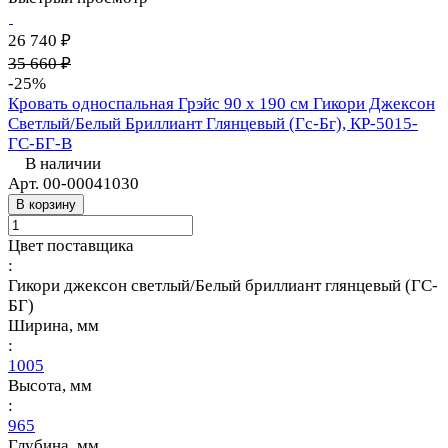
26 740 ₽
35 660 ₽
-25%
Кровать односпальная Грэйс 90 х 190 см Гикори Джексон
Светлый/Белый Бриллиант Глянцевый (Гс-Бг), КР-5015-
ГС-БГ-В
В наличии
Арт.
00-00041030
В корзину
Цвет поставщика
:
Гикори джексон светлый/Белый бриллиант глянцевый (ГС-
БГ)
Ширина, мм
:
1005
Высота, мм
:
965
Глубина, мм