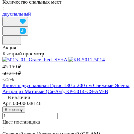
Количество спальных мест
:
двуспальный
Акция
Быстрый просмотр
45 150 ₽
60 210 ₽
-25%
Кровать двуспальная Грэйс 180 х 200 см Снежный Ясень/
Антрацит Матовый (Ся-Ам), КР-5014-СЯ-АМ-В
В наличии
Арт.
00-00038146
В корзину
Цвет поставщика
:
Снежный ясень/Антрацит матовый (СЯ-АМ)