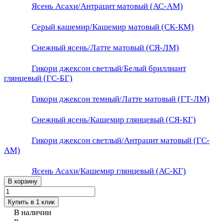
Ясень Асахи/Антрацит матовый (АС-АМ)
Серый кашемир/Кашемир матовый (СК-КМ)
Снежный ясень/Латте матовый (СЯ-ЛМ)
Гикори джексон светлый/Белый бриллиант
глянцевый (ГС-БГ)
Гикори джексон темный/Латте матовый (ГТ-ЛМ)
Снежный ясень/Кашемир глянцевый (СЯ-КГ)
Гикори джексон светлый/Антрацит матовый (ГС-
АМ)
Ясень Асахи/Кашемир глянцевый (АС-КГ)
В корзину
Купить в 1 клик
В наличии