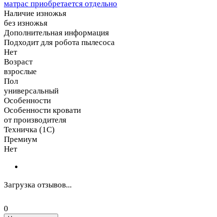
матрас приобретается отдельно
Наличие изножья
без изножья
Дополнительная информация
Подходит для робота пылесоса
Нет
Возраст
взрослые
Пол
универсальный
Особенности
Особенности кровати
от производителя
Техничка (1С)
Премиум
Нет
Загрузка отзывов...
0