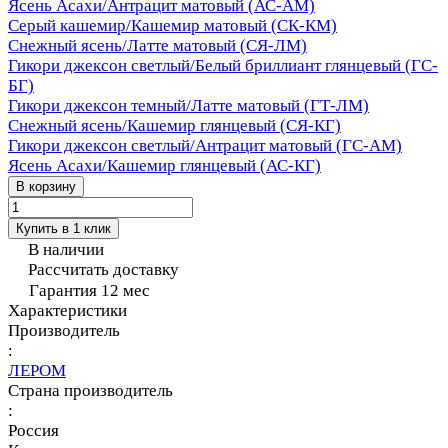
Ясень Асахи/Антрацит матовый (АС-АМ)
Серый кашемир/Кашемир матовый (СК-КМ)
Снежный ясень/Латте матовый (СЯ-ЛМ)
Гикори джексон светлый/Белый бриллиант глянцевый (ГС-
БГ)
Гикори джексон темный/Латте матовый (ГТ-ЛМ)
Снежный ясень/Кашемир глянцевый (СЯ-КГ)
Гикори джексон светлый/Антрацит матовый (ГС-АМ)
Ясень Асахи/Кашемир глянцевый (АС-КГ)
В корзину
Купить в 1 клик
В наличии
Рассчитать доставку
Гарантия 12 мес
Характеристики
Производитель
:
ЛЕРОМ
Страна производитель
:
Россия