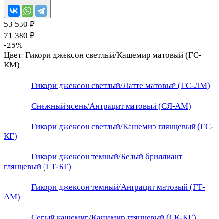
53 530 ₽
71 380 ₽
-25%
Цвет:
Гикори джексон светлый/Кашемир матовый (ГС-
КМ)
Гикори джексон светлый/Латте матовый (ГС-ЛМ)
Снежный ясень/Антрацит матовый (СЯ-АМ)
Гикори джексон светлый/Кашемир глянцевый (ГС-
КГ)
Гикори джексон темный/Белый бриллиант
глянцевый (ГТ-БГ)
Гикори джексон темный/Антрацит матовый (ГТ-
АМ)
Серый кашемир/Кашемир глянцевый (СК-КГ)