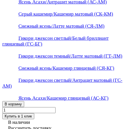
Ясень Асахи/Антрацит матовый (АС-АМ)
Серый кашемир/Кашемир матовый (СК-КМ)
Снежный ясень/Латте матовый (СЯ-ЛМ)
Гикори джексон светлый/Белый бриллиант
глянцевый (ГС-БГ)
Гикори джексон темный/Латте матовый (ГТ-ЛМ)
Снежный ясень/Кашемир глянцевый (СЯ-КГ)
Гикори джексон светлый/Антрацит матовый (ГС-
АМ)
Ясень Асахи/Кашемир глянцевый (АС-КГ)
В корзину
Купить в 1 клик
В наличии
Рассчитать доставку