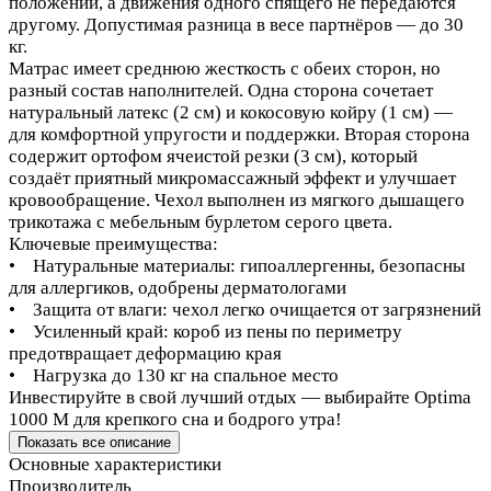
положении, а движения одного спящего не передаются
другому. Допустимая разница в весе партнёров — до 30
кг.
Матрас имеет среднюю жесткость с обеих сторон, но
разный состав наполнителей. Одна сторона сочетает
натуральный латекс (2 см) и кокосовую койру (1 см) —
для комфортной упругости и поддержки. Вторая сторона
содержит ортофом ячеистой резки (3 см), который
создаёт приятный микромассажный эффект и улучшает
кровообращение. Чехол выполнен из мягкого дышащего
трикотажа с мебельным бурлетом серого цвета.
Ключевые преимущества:
• Натуральные материалы: гипоаллергенны, безопасны
для аллергиков, одобрены дерматологами
• Защита от влаги: чехол легко очищается от загрязнений
• Усиленный край: короб из пены по периметру
предотвращает деформацию края
• Нагрузка до 130 кг на спальное место
Инвестируйте в свой лучший отдых — выбирайте Optima
1000 M для крепкого сна и бодрого утра!
Показать все описание
Основные характеристики
Производитель