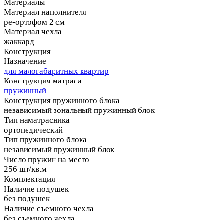
Материалы
Материал наполнителя
ре-ортофом 2 см
Материал чехла
жаккард
Конструкция
Назначение
для малогабаритных квартир
Конструкция матраса
пружинный
Конструкция пружинного блока
независимый зональный пружинный блок
Тип наматрасника
ортопедический
Тип пружинного блока
независимый пружинный блок
Число пружин на место
256 шт/кв.м
Комплектация
Наличие подушек
без подушек
Наличие съемного чехла
без съемного чехла