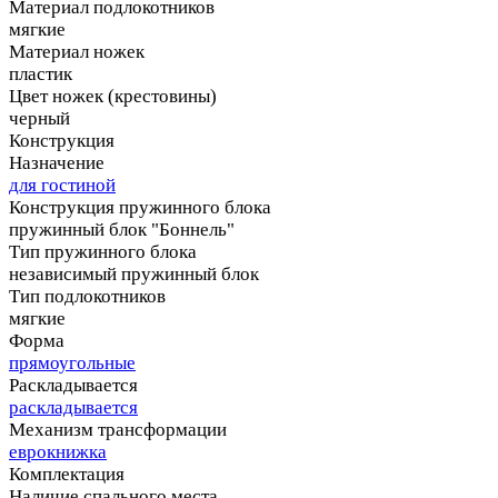
Материал подлокотников
мягкие
Материал ножек
пластик
Цвет ножек (крестовины)
черный
Конструкция
Назначение
для гостиной
Конструкция пружинного блока
пружинный блок "Боннель"
Тип пружинного блока
независимый пружинный блок
Тип подлокотников
мягкие
Форма
прямоугольные
Раскладывается
раскладывается
Механизм трансформации
еврокнижка
Комплектация
Наличие спального места