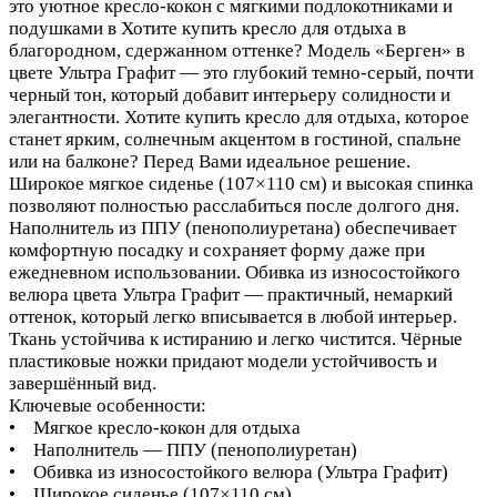
это уютное кресло-кокон с мягкими подлокотниками и
подушками в Хотите купить кресло для отдыха в
благородном, сдержанном оттенке? Модель «Берген» в
цвете Ультра Графит — это глубокий темно-серый, почти
черный тон, который добавит интерьеру солидности и
элегантности. Хотите купить кресло для отдыха, которое
станет ярким, солнечным акцентом в гостиной, спальне
или на балконе? Перед Вами идеальное решение.
Широкое мягкое сиденье (107×110 см) и высокая спинка
позволяют полностью расслабиться после долгого дня.
Наполнитель из ППУ (пенополиуретана) обеспечивает
комфортную посадку и сохраняет форму даже при
ежедневном использовании. Обивка из износостойкого
велюра цвета Ультра Графит — практичный, немаркий
оттенок, который легко вписывается в любой интерьер.
Ткань устойчива к истиранию и легко чистится. Чёрные
пластиковые ножки придают модели устойчивость и
завершённый вид.
Ключевые особенности:
• Мягкое кресло-кокон для отдыха
• Наполнитель — ППУ (пенополиуретан)
• Обивка из износостойкого велюра (Ультра Графит)
• Широкое сиденье (107×110 см)