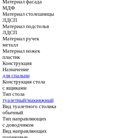
Материал фасада
МДФ
Материал столешницы
ЛДСП
Материал подстолья
ЛДСП
Материал ручек
металл
Материал ножек
пластик
Конструкция
Назначение
для спальни
Конструкция стола
с ящиками
Тип стола
туалетный/макияжный
Вид туалетного столика
обычный
Тип направляющих
с доводчиком
Вид направляющих
шариковые