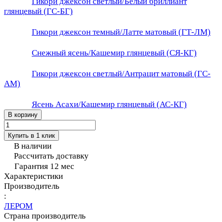
Гикори джексон светлый/Белый бриллиант
глянцевый (ГС-БГ)
Гикори джексон темный/Латте матовый (ГТ-ЛМ)
Снежный ясень/Кашемир глянцевый (СЯ-КГ)
Гикори джексон светлый/Антрацит матовый (ГС-
АМ)
Ясень Асахи/Кашемир глянцевый (АС-КГ)
В корзину
Купить в 1 клик
В наличии
Рассчитать доставку
Гарантия 12 мес
Характеристики
Производитель
:
ЛЕРОМ
Страна производитель