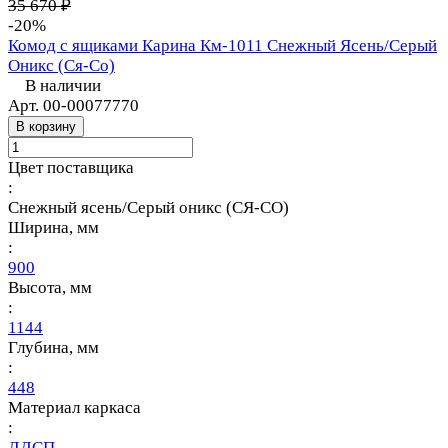
35 670 ₽
-20%
Комод с ящиками Карина Км-1011 Снежный Ясень/Серый
Оникс (Ся-Со)
В наличии
Арт.
00-00077770
В корзину
Цвет поставщика
:
Снежный ясень/Серый оникс (СЯ-СО)
Ширина, мм
:
900
Высота, мм
:
1144
Глубина, мм
:
448
Материал каркаса
:
ЛДСП