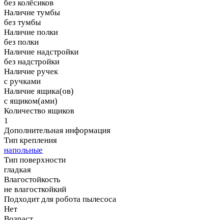
без колёсиков
Наличие тумбы
без тумбы
Наличие полки
без полки
Наличие надстройки
без надстройки
Наличие ручек
с ручками
Наличие ящика(ов)
с ящиком(ами)
Количество ящиков
1
Дополнительная информация
Тип крепления
напольные
Тип поверхности
гладкая
Влагостойкость
не влагосткойкий
Подходит для робота пылесоса
Нет
Возраст