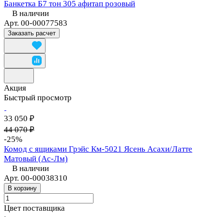
Банкетка Б7 тон 305 афитап розовый
В наличии
Арт.
00-00077583
Заказать расчет
Акция
Быстрый просмотр
33 050 ₽
44 070 ₽
-25%
Комод с ящиками Грэйс Км-5021 Ясень Асахи/Латте
Матовый (Ас-Лм)
В наличии
Арт.
00-00038310
В корзину
Цвет поставщика