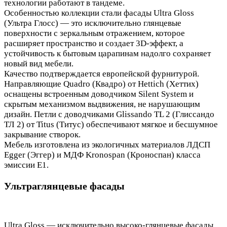
технологии работают в тандеме.
Особенностью коллекции стали фасады Ultra Gloss
(Ультра Глосс) — это исключительно глянцевые
поверхности с зеркальным отражением, которое
расширяет пространство и создает 3D-эффект, а
устойчивость к бытовым царапинам надолго сохраняет
новый вид мебели.
Качество подтверждается европейской фурнитурой.
Направляющие Quadro (Квадро) от Hettich (Хеттих)
оснащены встроенным доводчиком Silent System и
скрытым механизмом выдвижения, не нарушающим
дизайн. Петли с доводчиками Glissando TL 2 (Глиссандо
ТЛ 2) от Titus (Титус) обеспечивают мягкое и бесшумное
закрывание створок.
Мебель изготовлена из экологичных материалов ЛДСП
Egger (Эггер) и МДФ Kronospan (Кроноспан) класса
эмиссии Е1.
Ультраглянцевые фасады
Ultra Gloss — исключительно высоко-глянцевые фасады