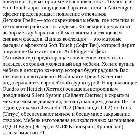
поверхность, к которой хочется прикасаться. Технология
Soft Touch дарит ощущение бархатистости, а AntiFinger-
эффект предотвращает появление отпечатков
Детские Грейс — это современная мебель, где эстетика и
технологии работают в тандеме. Коллекции предлагают
выбор между бархатистой матовостью и глянцевым
сиянием фасадов. Данная коллекция — это матовые
фасады с эффектом Soft Touch (Софт Тач), который дарит
ощущение бархатистости. AntiFinger-эффект
(АнтиФингер) предотвращает появление отпечатков
пальцев, сохраняя ухоженный вид мебели. Хотите купить
мебель в детскую комнату, которая будет радовать Вас
тактильно и визуально? Выбирайте Грейс! Качество
подтверждается европейской фурнитурой. Направляющие
Quadro от Hettich (Хеттих) оснащены встроенным
доводчиком Silent System (Сайлент Систем) и скрытым
механизмом выдвижения, не нарушающим дизайн. Петли
с доводчиками Glissando TL 2 (Глиссандо ТЛ 2) от Titus
(Титус) обеспечивают мягкое и бесшумное закрывание
створок. Мебель изготовлена из экологичных материалов
ЛДСП Egger (Эггер) и МДФ Kronospan (Кроноспан)
класса эмиссии Е1.