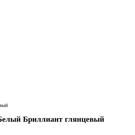
евый
 Белый Бриллиант глянцевый