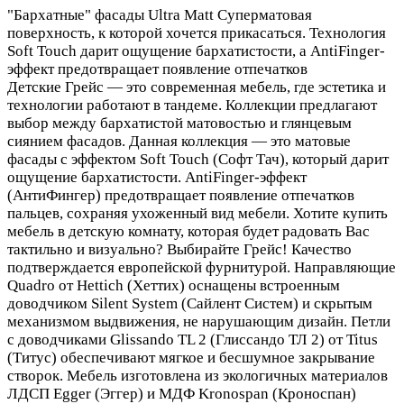
"Бархатные" фасады Ultra Matt
Суперматовая
поверхность, к которой хочется прикасаться. Технология
Soft Touch дарит ощущение бархатистости, а AntiFinger-
эффект предотвращает появление отпечатков
Детские Грейс — это современная мебель, где эстетика и
технологии работают в тандеме. Коллекции предлагают
выбор между бархатистой матовостью и глянцевым
сиянием фасадов. Данная коллекция — это матовые
фасады с эффектом Soft Touch (Софт Тач), который дарит
ощущение бархатистости. AntiFinger-эффект
(АнтиФингер) предотвращает появление отпечатков
пальцев, сохраняя ухоженный вид мебели. Хотите купить
мебель в детскую комнату, которая будет радовать Вас
тактильно и визуально? Выбирайте Грейс! Качество
подтверждается европейской фурнитурой. Направляющие
Quadro от Hettich (Хеттих) оснащены встроенным
доводчиком Silent System (Сайлент Систем) и скрытым
механизмом выдвижения, не нарушающим дизайн. Петли
с доводчиками Glissando TL 2 (Глиссандо ТЛ 2) от Titus
(Титус) обеспечивают мягкое и бесшумное закрывание
створок. Мебель изготовлена из экологичных материалов
ЛДСП Egger (Эггер) и МДФ Kronospan (Кроноспан)